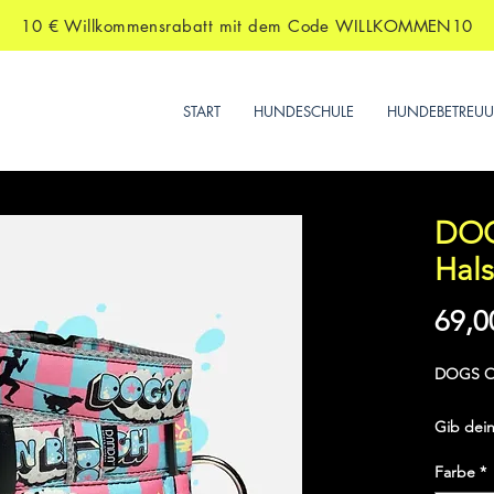
10 € Willkommensrabatt mit dem Code WILLKOMMEN10
START
HUNDESCHULE
HUNDEBETREU
DOG
Hal
69,0
DOGS O
Gib dein
Statem
Farbe
*
Halsban