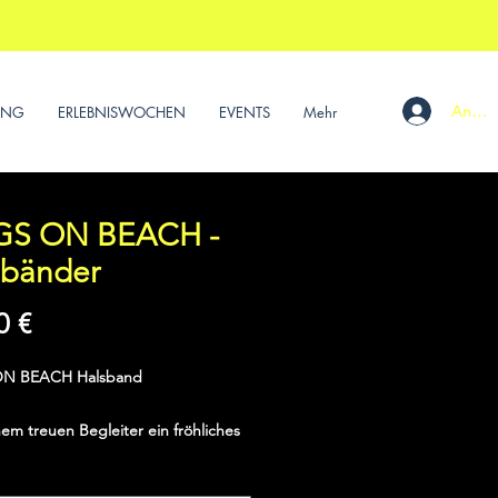
Anmel
UNG
ERLEBNISWOCHEN
EVENTS
Mehr
S ON BEACH -
sbänder
Preis
0 €
N BEACH Halsband
em treuen Begleiter ein fröhliches
ent mit dem „DOGS ON BEACH
d"! Diese farbenfrohen Halsbänder