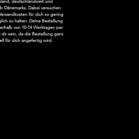
land, deutschlandweit und
lb Dänemarks. Dabei versuchen
 dem Alltag deines Hundes einen
 Versandkosten für dich so gering
on Frische und Lebensfreude mit
lich zu halten. Deine Bestellung
nerhalb von 10-14 Werktagen per
OGS ON BEACH Halsband“ – der
 dir sein, da die Bestellung ganz
 Begleiter für sportliche Abenteuer
ell für dich angefertig wird.
nd und gemütliche Spaziergänge
e Stadt!