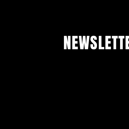
NEWSLETT
Bleib auf dem Laufenden – Trai
freie Plätze