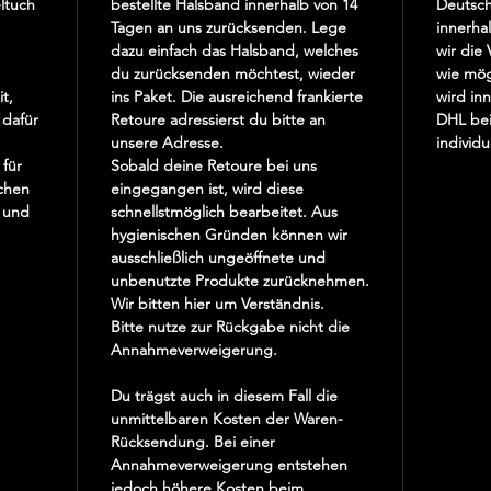
ltuch
bestellte Halsband innerhalb von 14
Deutsch
Tagen an uns zurücksenden. Lege
innerha
Verleihe
dazu einfach das Halsband, welches
wir die
du zurücksenden möchtest, wieder
Hauch v
wie mög
t,
ins Paket. Die ausreichend frankierte
wird in
dem „D
 dafür
Retoure adressierst du bitte an
DHL bei
perfekte
unsere Adresse.
individu
am Stra
 für
Sobald deine Retoure bei uns
durch di
ichen
eingegangen ist, wird diese
 und
schnellstmöglich bearbeitet. Aus
hygienischen Gründen können wir
ausschließlich ungeöffnete und
unbenutzte Produkte zurücknehmen.
Wir bitten hier um Verständnis.
Bitte nutze zur Rückgabe nicht die
Annahmeverweigerung.
Du trägst auch in diesem Fall die
unmittelbaren Kosten der Waren-
Rücksendung. Bei einer
Annahmeverweigerung entstehen
jedoch höhere Kosten beim